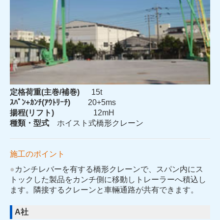
定格荷重(主巻/補巻)
15t
ｽﾊﾟﾝ+ｶﾝﾁ(ｱｳﾄﾘｰﾁ)
20+5ms
揚程(リフト)
12mH
種類・型式
ホイスト式橋形クレーン
施工のポイント
●
カンチレバーを有する橋形クレーンで、スパン内にス
トックした製品をカンチ側に移動しトレーラーへ積込し
ます。隣接するクレーンと車輛通路が共有できます。
A社