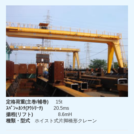
定格荷重(主巻/補巻)
15t
ｽﾊﾟﾝ+ｶﾝﾁ(ｱｳﾄﾘｰﾁ)
20.5ms
揚程(リフト)
8.6mH
種類・型式
ホイスト式片脚橋形クレーン