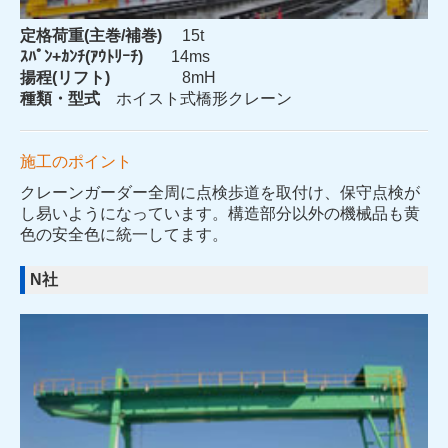
定格荷重(主巻/補巻)
15t
ｽﾊﾟﾝ+ｶﾝﾁ(ｱｳﾄﾘｰﾁ)
14ms
揚程(リフト)
8mH
種類・型式
ホイスト式橋形クレーン
施工のポイント
クレーンガーダー全周に点検歩道を取付け、保守点検が
し易いようになっています。構造部分以外の機械品も黄
色の安全色に統一してます。
N社