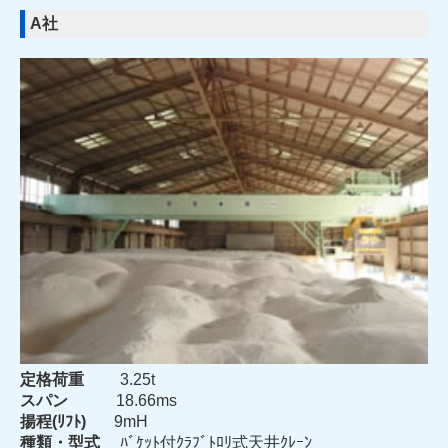
A社
定格荷重
3.25t
スパン
18.66ms
揚程(ﾘﾌﾄ)
9mH
種類・型式
ﾊﾞｹｯﾄ付ｸﾗﾌﾞﾄﾛﾘ式天井ｸﾚｰﾝ