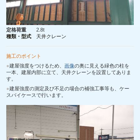
定格荷重
2.8t
種類・型式
天井クレーン
施工のポイント
●
建屋強度をつけるため、
画像
の奥に見える緑色の柱を
一本、建屋内部に立て、天井クレーンを設置してありま
す。
●
建屋強度の測定及び不足の場合の補強工事等も、ケー
スバイケースで行います。