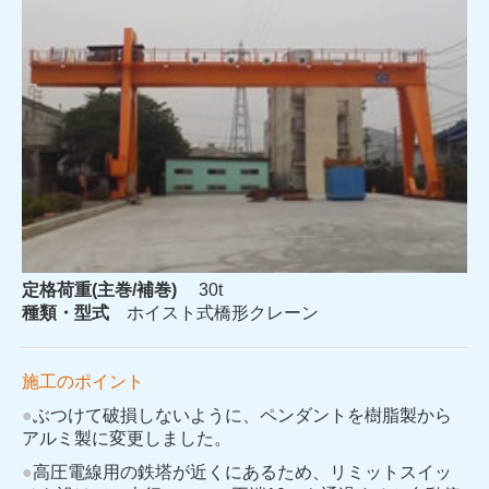
定格荷重(主巻/補巻)
30t
種類・型式
ホイスト式橋形クレーン
施工のポイント
●
ぶつけて破損しないように、ペンダントを樹脂製から
アルミ製に変更しました。
●
高圧電線用の鉄塔が近くにあるため、リミットスイッ