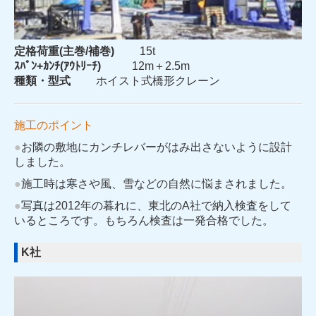
定格荷重(主巻/補巻)
15t
ｽﾊﾟﾝ+ｶﾝﾁ(ｱｳﾄﾘｰﾁ)
12m＋2.5m
種類・型式
ホイスト式橋形クレーン
施工のポイント
●
お隣の敷地にカンチレバーがはみ出さないように設計
しました。
●
施工時は寒さや風、雪などの自然に悩まされました。
●
写真は2012年の暮れに、東北のA社で納入検査をして
いるところです。もちろん検査は一発合格でした。
K社