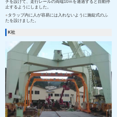
チを設けて、走行レールの両端10ｍを通過すると自動停
止するようにしました。
●
タラップ内に人が容易には入れないように施錠式のふ
たを設けました。
K社