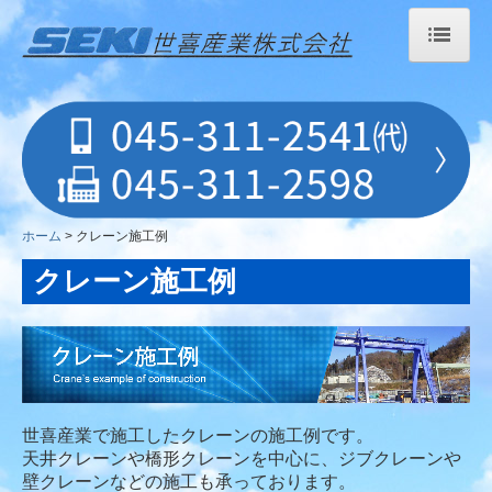
ホーム
再生クレーンについて
クレーン施工例
納品までの流れ
ホーム
クレーン施工例
クレーン施工例
よくある質問
会社概要
世喜産業で施工したクレーンの施工例です。
天井クレーンや橋形クレーンを中心に、ジブクレーンや
壁クレーンなどの施工も承っております。