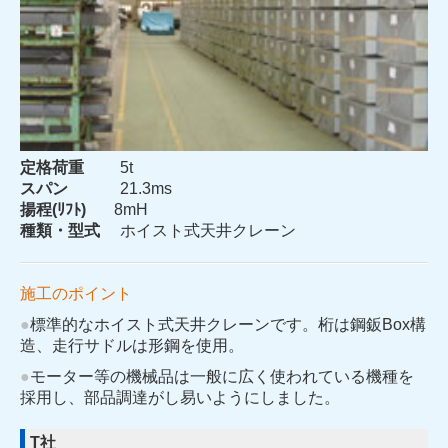
定格荷重
5t
スパン
21.3ms
揚程(ﾘﾌﾄ)
8mH
種類・型式
ホイスト式天井クレーン
施工のポイント
●
標準的なホイスト式天井クレーンです。桁は鋼鈑Box構
造、走行サドルは形鋼を使用。
●
モーター等の機械品は一般に広く使われている機種を
採用し、部品調達がし易いようにしました。
T社