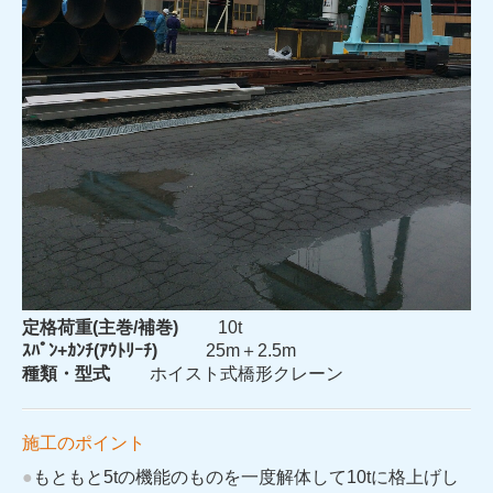
定格荷重(主巻/補巻)
10t
ｽﾊﾟﾝ+ｶﾝﾁ(ｱｳﾄﾘｰﾁ)
25m＋2.5m
種類・型式
ホイスト式橋形クレーン
施工のポイント
●
もともと5tの機能のものを一度解体して10tに格上げし