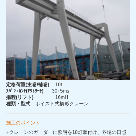
定格荷重(主巻/補巻)
10t
ｽﾊﾟﾝ+ｶﾝﾁ(ｱｳﾄﾘｰﾁ)
30+5ms
揚程(リフト)
16mH
種類・型式
ホイスト式橋形クレーン
施工のポイント
●
クレーンのガーダーに照明を18灯取付け、冬場の日照