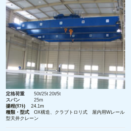
定格荷重
50t/25t 20t/5t
スパン
25m
揚程(ﾘﾌﾄ)
24.1m
種類・型式
OX構造、クラブトロリ式 屋内用Wレール
型天井クレーン