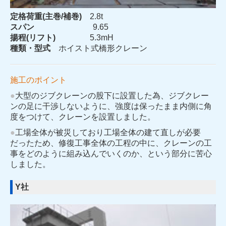
定格荷重(主巻/補巻)
2.8t
スパン
9.65
揚程(リフト)
5.3mH
種類・型式
ホイスト式橋形クレーン
施工のポイント
●
大型のジブクレーンの股下に設置した為、ジブクレー
ンの足に干渉しないように、強度は保ったまま内側に角
度をつけて、クレーンを設置しました。
●
工場全体が被災しており工場全体の建て直しが必要
だったため、修復工事全体の工程の中に、クレーンの工
事をどのように組み込んでいくのか、という部分に苦心
しました。
Y社