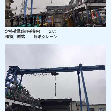
定格荷重(主巻/補巻)
2.8t
種類・型式
橋形クレーン